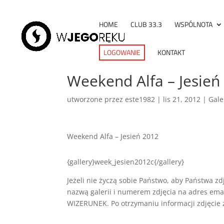
HOME
CLUB 33.3
WSPÓLNOTA
LOGOWANIE
KONTAKT
Weekend Alfa – Jesień 
utworzone przez
este1982
|
lis 21, 2012
|
Gale
Weekend Alfa – Jesień 2012
{gallery}week_jesien2012c{/gallery}
Jeżeli nie życzą sobie Państwo, aby Państwa zd
nazwą galerii i numerem zdjęcia na adres ema
WIZERUNEK. Po otrzymaniu informacji zdjęcie 