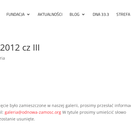
FUNDACJA
AKTUALNOŚCI
BLOG
DNA 33.3
STREFA
2012 cz III
ria
jęcie było zamieszczone w naszej galerii, prosimy przesłać informa
il:
galeria@odnowa-zamosc.org
W tytule prosimy umieścić słowo
zostanie usunięte.