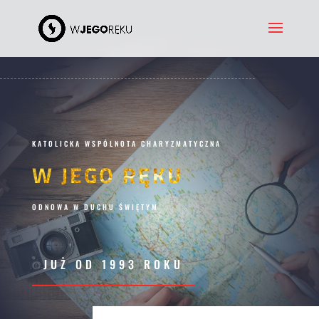
KATOLICKA WSPÓLNOTA CHARYZMATYCZNA
W JEGO RĘKU
ODNOWA W DUCHU ŚWIĘTYM
JUŻ OD 1993 ROKU