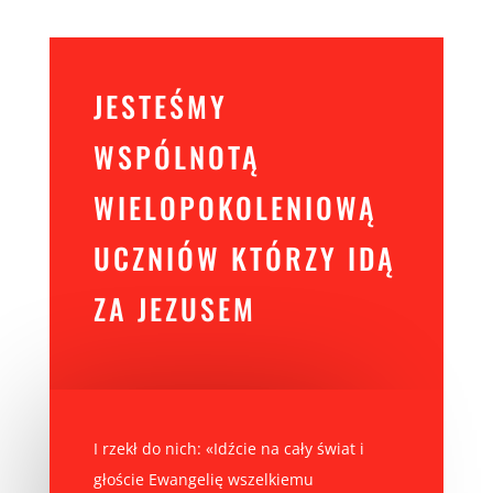
JESTEŚMY
WSPÓLNOTĄ
WIELOPOKOLENIOWĄ
UCZNIÓW KTÓRZY IDĄ
ZA JEZUSEM
I rzekł do nich: «Idźcie na cały świat i
głoście Ewangelię wszelkiemu