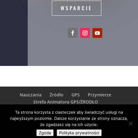
WSPARCIE
Nauczania
Źródło
GPS
Przymierze
Strefa Animatora GPS/ŹRODŁO
Strefa Animatora PRZYMIERZE
logowanie
Ta strona korzysta z ciasteczek aby świadczyć usługi na
najwyższym poziomie. Dalsze korzystanie ze strony oznacza,
że zgadzasz się na ich użycie.
Zgoda
Polityka prywatności
Esteel.pl