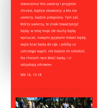
stworzeniu! Kto uwierzy i przyjmie
chrzest, będzie zbawiony; a kto nie
uwierzy, będzie potępiony. Tym zaś,
którzy uwierzą, te znaki towarzyszyć
będą: w imię moje złe duchy będą
wyrzucać, nowymi językami mówić będą;
węże brać będą do rąk, i jeśliby co
zatrutego wypili, nie będzie im szkodzić.
Na chorych ręce kłaść będą, i ci
odzyskają zdrowie».
MK 16, 15-18