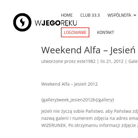
HOME
CLUB 33.3
WSPÓLNOTA
LOGOWANIE
KONTAKT
Weekend Alfa – Jesień 
utworzone przez
este1982
|
lis 21, 2012
|
Gale
Weekend Alfa – Jesień 2012
{gallery}week_jesien2012b{/gallery}
Jeżeli nie życzą sobie Państwo, aby Państwa zd
nazwą galerii i numerem zdjęcia na adres ema
WIZERUNEK. Po otrzymaniu informacji zdjęcie 