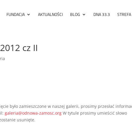
FUNDACJA
AKTUALNOŚCI
BLOG
DNA 33.3
STREFA
2012 cz II
ria
jęcie było zamieszczone w naszej galerii, prosimy przesłać informa
il:
galeria@odnowa-zamosc.org
W tytule prosimy umieścić słowo
zostanie usunięte.