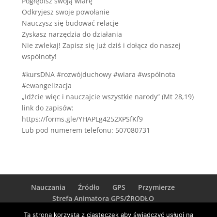
Pogłębisz swoją wiarę
Odkryjesz swoje powołanie
Nauczysz się budować relacje
Zyskasz narzędzia do działania ️
Nie zwlekaj! Zapisz się już dziś i dołącz do naszej
wspólnoty!
#kursDNA #rozwójduchowy #wiara #wspólnota
#ewangelizacja
„Idźcie więc i nauczajcie wszystkie narody” (Mt 28,19)
link do zapisów:
https://forms.gle/YHAPLg4252XPSfKf9
Lub pod numerem telefonu: 507080731
Nauczania
Źródło
GPS
Przymierze
Strefa Animatora GPS/ŹRODŁO
Strefa Animatora PRZYMIERZE
logowanie
Ta strona korzysta z ciasteczek aby świadczyć usługi na