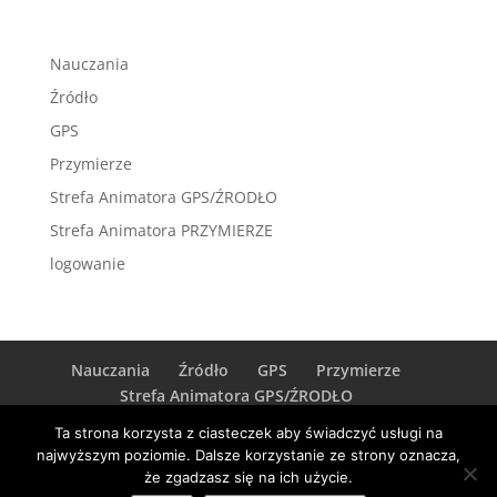
Nauczania
Źródło
GPS
Przymierze
Strefa Animatora GPS/ŹRODŁO
Strefa Animatora PRZYMIERZE
logowanie
Nauczania
Źródło
GPS
Przymierze
Strefa Animatora GPS/ŹRODŁO
Strefa Animatora PRZYMIERZE
logowanie
Ta strona korzysta z ciasteczek aby świadczyć usługi na
najwyższym poziomie. Dalsze korzystanie ze strony oznacza,
że zgadzasz się na ich użycie.