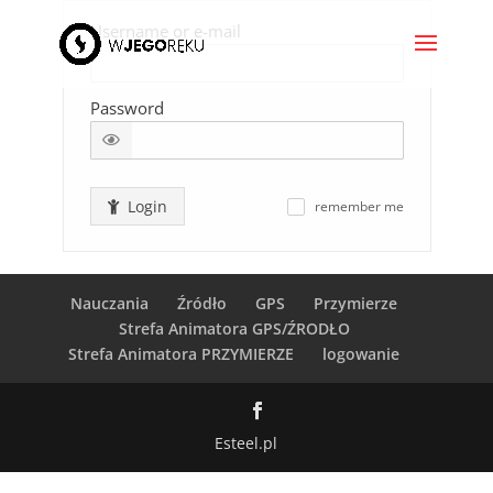
Username or e-mail
Password
Login
remember me
✓
Nauczania
Źródło
GPS
Przymierze
Strefa Animatora GPS/ŹRODŁO
Strefa Animatora PRZYMIERZE
logowanie
Esteel.pl