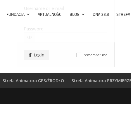
Username or e-mail
FUNDACJA
AKTUALNOŚCI
BLOG
DNA 33.3
STREFA
Password
Login
remember me
✓
Strefa Animatora GPS/ŹRODŁO
Strefa Animatora PRZYMIERZ