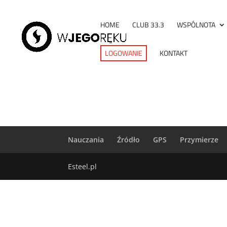
HOME
CLUB 33.3
WSPÓLNOTA
LOGOWANIE
KONTAKT
Nauczania
Źródło
GPS
Przymierze
Esteel.pl