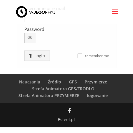
Username or e-mail
Password
Login
remember me
✓
Nauczania
Źródło
GPS
Przymierze
Strefa Animatora GPS/ŹRODŁO
Strefa Animatora PRZYMIERZE
logowanie
Esteel.pl