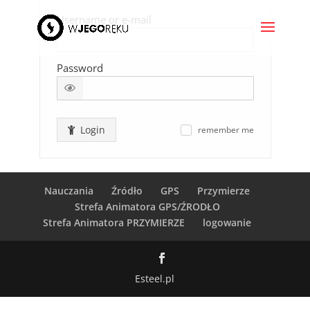
Username or e-mail
Password
Login
remember me
✓
Nauczania
Źródło
GPS
Przymierze
Strefa Animatora GPS/ŹRODŁO
Strefa Animatora PRZYMIERZE
logowanie
Esteel.pl