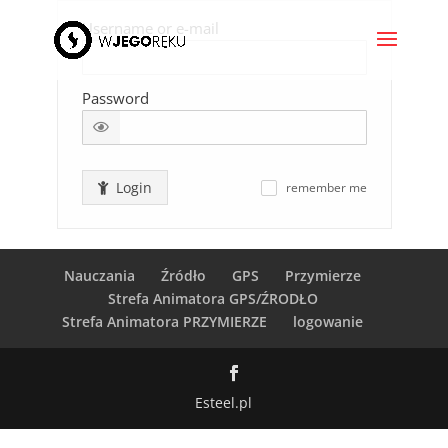
Username or e-mail
Password
Login
remember me
✓
Nauczania
Źródło
GPS
Przymierze
Strefa Animatora GPS/ŹRODŁO
Strefa Animatora PRZYMIERZE
logowanie
Esteel.pl