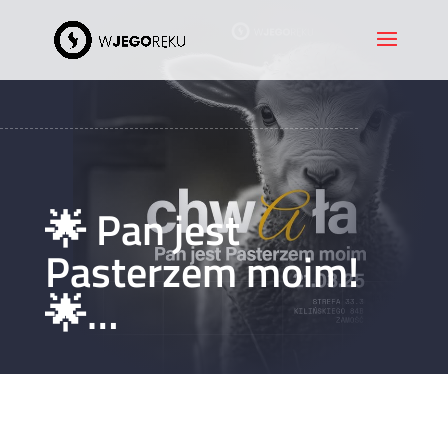
🌟 Pan jest
Pasterzem moim!
🌟…