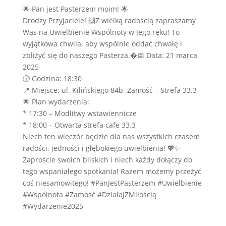
🌟 Pan jest Pasterzem moim! 🌟
Drodzy Przyjaciele! 🙌Z wielką radością zapraszamy
Was na Uwielbienie Wspólnoty w Jego ręku! To
wyjątkowa chwila, aby wspólnie oddać chwałę i
zbliżyć się do naszego Pasterza.�📅 Data: 21 marca
2025
🕡 Godzina: 18:30
📍 Miejsce: ul. Kilińskiego 84b, Zamość – Strefa 33.3
🌟 Plan wydarzenia:
* 17:30 – Modlitwy wstawiennicze
* 18:00 – Otwarta strefa cafe 33.3
Niech ten wieczór będzie dla nas wszystkich czasem
radości, jedności i głębokiego uwielbienia! 💖✨
Zaproście swoich bliskich i niech każdy dołączy do
tego wspaniałego spotkania! Razem możemy przeżyć
coś niesamowitego! #PanJestPasterzem #Uwielbienie
#Wspólnota #Zamość #DziałajZMiłością
#Wydarzenie2025