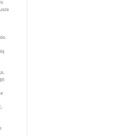
em
rusza
 do
ałą
ga,
ego
że
ć,
o