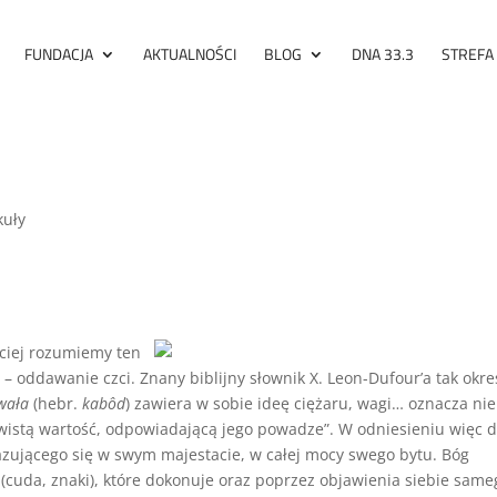
FUNDACJA
AKTUALNOŚCI
BLOG
DNA 33.3
STREFA
kuły
ciej rozumiemy ten
– oddawanie czci. Znany biblijny słownik X. Leon-Dufour’a tak okre
wała
(hebr.
kabôd
) zawiera w sobie ideę ciężaru, wagi… oznacza nie
ywistą wartość, odpowiadającą jego powadze”. W odniesieniu więc 
zującego się w swym majestacie, w całej mocy swego bytu. Bóg
(cuda, znaki), które dokonuje oraz poprzez objawienia siebie same