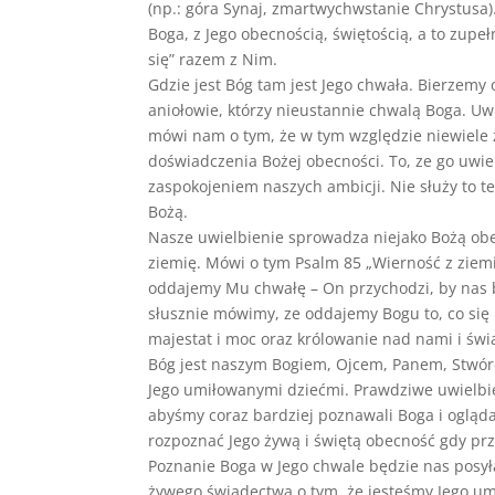
(np.: góra Synaj, zmartwychwstanie Chrystusa)
Boga, z Jego obecnością, świętością, a to zupeł
się” razem z Nim.
Gdzie jest Bóg tam jest Jego chwała. Bierzemy
aniołowie, którzy nieustannie chwalą Boga. U
mówi nam o tym, że w tym względzie niewiele 
doświadczenia Bożej obecności. To, ze go uwie
zaspokojeniem naszych ambicji. Nie służy to t
Bożą.
Nasze uwielbienie sprowadza niejako Bożą obec
ziemię. Mówi o tym Psalm 85 „Wierność z ziemi
oddajemy Mu chwałę – On przychodzi, by nas b
słusznie mówimy, ze oddajemy Bogu to, co si
majestat i moc oraz królowanie nad nami i świ
Bóg jest naszym Bogiem, Ojcem, Panem, Stwórc
Jego umiłowanymi dziećmi. Prawdziwe uwielbi
abyśmy coraz bardziej poznawali Boga i oglądal
rozpoznać Jego żywą i świętą obecność gdy prz
Poznanie Boga w Jego chwale będzie nas posyła
żywego świadectwa o tym, że jesteśmy Jego um