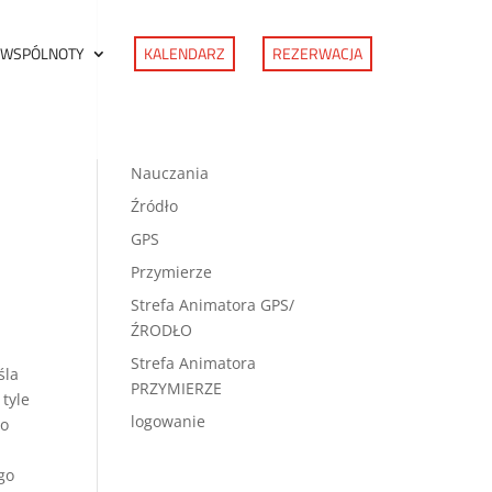
 WSPÓLNOTY
KALENDARZ
REZERWACJA
Nauczania
Źródło
GPS
Przymierze
Strefa Animatora GPS/
ŹRODŁO
Strefa Animatora
śla
PRZYMIERZE
 tyle
logowanie
do
go