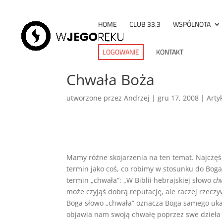
HOME
CLUB 33.3
WSPÓLNOTA
LOGOWANIE
KONTAKT
Chwała Boża
utworzone przez
Andrzej
|
gru 17, 2008
|
Arty
Mamy różne skojarzenia na ten temat. Najczęś
termin jako coś, co robimy w stosunku do Boga 
termin „chwała”: „W Biblii hebrajskiej słowo
ch
może czyjąś dobrą reputację, ale raczej rzecz
Boga słowo „chwała” oznacza Boga samego uka
objawia nam swoją chwałę poprzez swe dzieła 