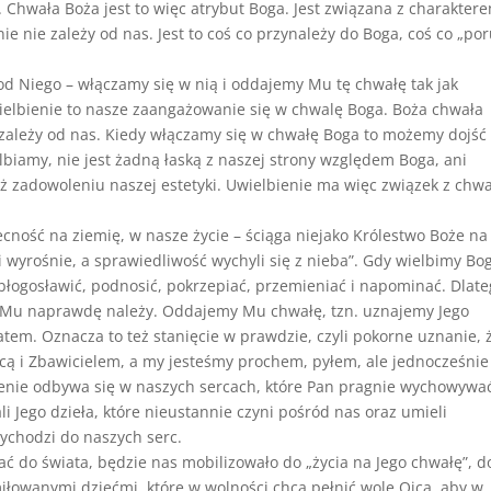
. Chwała Boża jest to więc atrybut Boga. Jest związana z charakter
nie nie zależy od nas. Jest to coś co przynależy do Boga, coś co „po
 od Niego – włączamy się w nią i oddajemy Mu tę chwałę tak jak
wielbienie to nasze zaangażowanie się w chwalę Boga. Boża chwała
zależy od nas. Kiedy włączamy się w chwałę Boga to możemy dojść
lbiamy, nie jest żadną łaską z naszej strony względem Boga, ani
eż zadowoleniu naszej estetyki. Uwielbienie ma więc związek z chw
ność na ziemię, w nasze życie – ściąga niejako Królestwo Boże na
 wyrośnie, a sprawiedliwość wychyli się z nieba”. Gdy wielbimy Bo
łogosławić, podnosić, pokrzepiać, przemieniać i napominać. Dlat
ę Mu naprawdę należy. Oddajemy Mu chwałę, tzn. uznajemy Jego
atem. Oznacza to też stanięcie w prawdzie, czyli pokorne uznanie, 
ą i Zbawicielem, a my jesteśmy prochem, pyłem, ale jednocześnie
enie odbywa się w naszych sercach, które Pan pragnie wychowywa
i Jego dzieła, które nieustannie czyni pośród nas oraz umieli
ychodzi do naszych serc.
ć do świata, będzie nas mobilizowało do „życia na Jego chwałę”, d
iłowanymi dziećmi, które w wolności chcą pełnić wolę Ojca, aby w