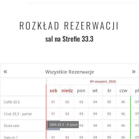
ROZKŁAD REZERWACJI
sal na Strefie 33.3
«
»
Wszystkie Rezerwacje
04 sierpień, 2026
sob
niedz
pon
wt
śr
czw
p
Caffe 33.3
01
02
03
04
05
06
0
Club 33.3 - parter
01
02
03
04
05
06
0
DNA 33.3 - 4 zjazd
Duża sala
01
02
03
04
05
06
0
Sala nr.1
01
02
03
04
05
06
0