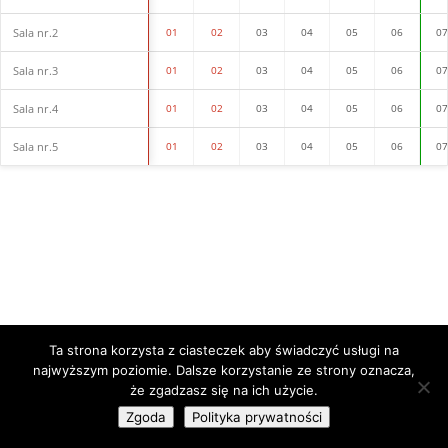
Sala nr.2
01
02
03
04
05
06
0
Sala nr.3
01
02
03
04
05
06
0
Sala nr.4
01
02
03
04
05
06
0
Sala nr.5
01
02
03
04
05
06
0
Ta strona korzysta z ciasteczek aby świadczyć usługi na
najwyższym poziomie. Dalsze korzystanie ze strony oznacza,
że zgadzasz się na ich użycie.
Zgoda
Polityka prywatności